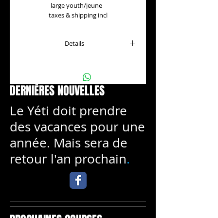
large youth/jeune  
taxes & shipping incl
Details
Modèles; 16 ans 6'2 150 lbs (medium dry
fit)
5½ ans 46'' 43 lbs (xtra small
DERNIÈRES NOUVELLES
youth/jeune)
Le Yéti doit prendre
des vacances pour une
année. Mais sera de
retour l'an prochain
.