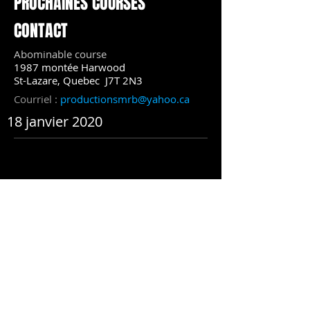
PROCHAINES COURSES
CONTACT
Abominable course
1987 montée Harwood
St-Lazare, Quebec J7T 2N3
Courriel :
productionsmrb@yahoo.ca
18 janvier 2020