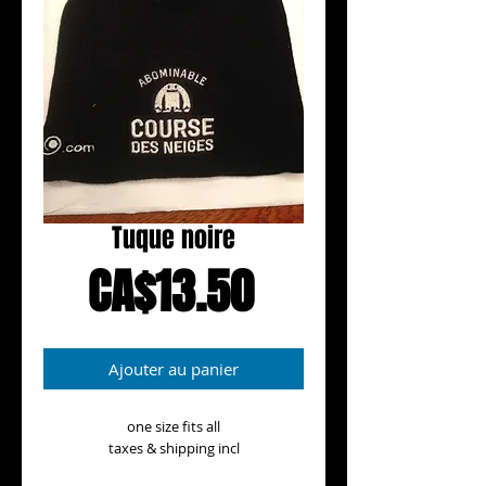
Tuque noire
Prix
CA$13.50
Ajouter au panier
one size fits all
taxes & shipping incl